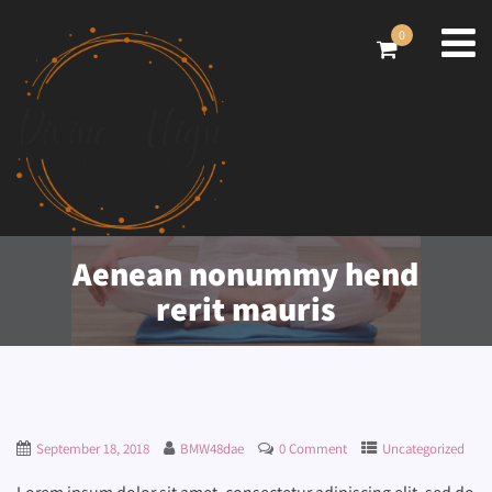
0
Aenean nonummy hend
rerit mauris
September 18, 2018
BMW48dae
0 Comment
Uncategorized